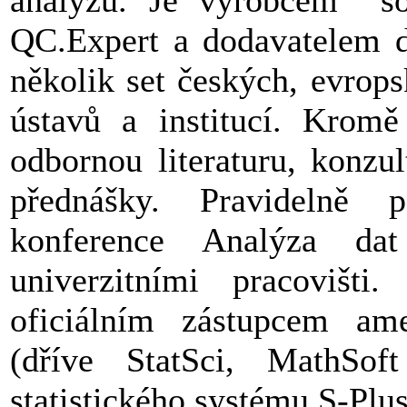
analýzu. Je výrobcem s
QC.Expert a dodavatelem da
několik set českých, evrop
ústavů a institucí. Kromě
odbornou literaturu, konzul
přednášky. Pravidelně 
konference Analýza da
univerzitními pracovišt
oficiálním zástupcem am
(dříve StatSci, MathSoft
statistického systému S-Plus