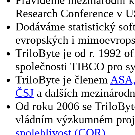
Pravidelné mezinárodní k
Research Conference v 
Dodáváme statistický sof
evropských i mimoevropsk
TriloByte je od r. 1992 o
společnosti TIBCO pro sy
TriloByte je členem
ASA,
ČSJ
a dalších mezinárodn
Od roku 2006 se TriloBy
vládním výzkumném pro
spolehlivost (CQR)