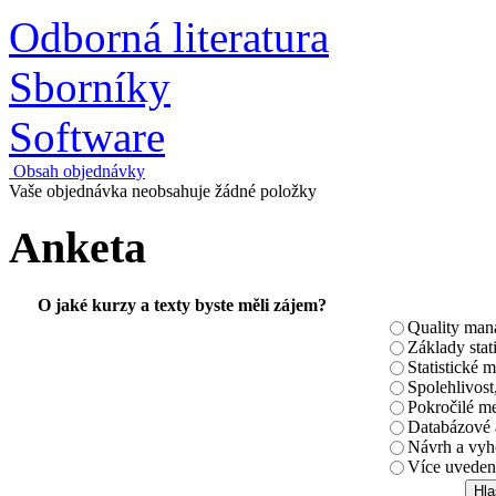
Odborná literatura
Sborníky
Software
Obsah objednávky
Vaše objednávka neobsahuje žádné položky
Anketa
O jaké kurzy a texty byste měli zájem?
Quality ma
Základy stat
Statistické
Spolehlivo
Pokročilé me
Databázové a
Návrh a vyh
Více uvedený