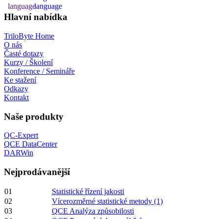
Hlavní nabídka
TriloByte Home
O nás
Časté dotazy
Kurzy / Školení
Konference / Semináře
Ke stažení
Odkazy
Kontakt
Naše produkty
QC-Expert
QCE DataCenter
DARWin
Nejprodávanější
01
Statistické řízení jakosti
02
Vícerozměrné statistické metody (1)
03
QCE Analýza způsobilosti