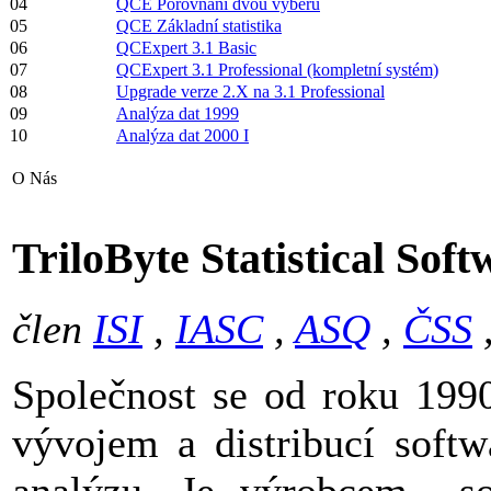
04
QCE Porovnání dvou výběrů
05
QCE Základní statistika
06
QCExpert 3.1 Basic
07
QCExpert 3.1 Professional (kompletní systém)
08
Upgrade verze 2.X na 3.1 Professional
09
Analýza dat 1999
10
Analýza dat 2000 I
O Nás
TriloByte Statistical Soft
člen
ISI
,
IASC
,
ASQ
,
ČSS
Společnost se od roku 199
vývojem a distribucí softwa