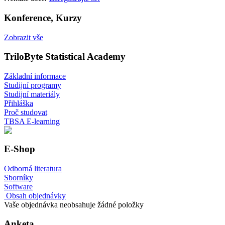
Konference, Kurzy
Zobrazit vše
TriloByte Statistical Academy
Základní informace
Studijní programy
Studijní materiály
Přihláška
Proč studovat
TBSA E-learning
E-Shop
Odborná literatura
Sborníky
Software
Obsah objednávky
Vaše objednávka neobsahuje žádné položky
Anketa