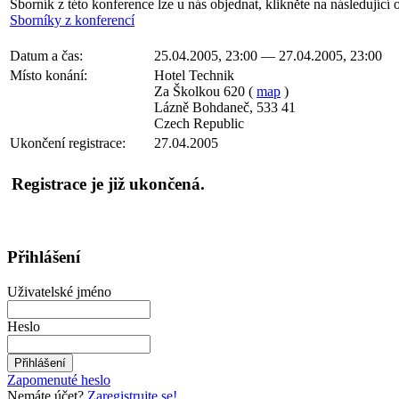
Sborník z této konference lze u nás objednat, klikněte na následující 
Sborníky z konferencí
Datum a čas:
25.04.2005, 23:00 — 27.04.2005, 23:00
Místo konání:
Hotel Technik
Za Školkou 620 (
map
)
Lázně Bohdaneč, 533 41
Czech Republic
Ukončení registrace:
27.04.2005
Registrace je již ukončená.
Přihlášení
Uživatelské jméno
Heslo
Zapomenuté heslo
Nemáte účet?
Zaregistrujte se!