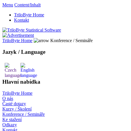
Menu
Content/Inhalt
TriloByte Home
Kontakt
TriloByte Home
Konference / Semináře
Jazyk / Language
Hlavní nabídka
TriloByte Home
O nás
Časté dotazy
Kurzy / Školení
Konference / Semináře
Ke stažení
Odkazy
Kontakt