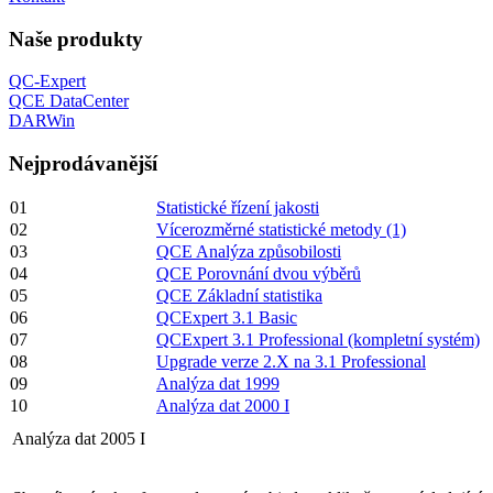
Naše produkty
QC-Expert
QCE DataCenter
DARWin
Nejprodávanější
01
Statistické řízení jakosti
02
Vícerozměrné statistické metody (1)
03
QCE Analýza způsobilosti
04
QCE Porovnání dvou výběrů
05
QCE Základní statistika
06
QCExpert 3.1 Basic
07
QCExpert 3.1 Professional (kompletní systém)
08
Upgrade verze 2.X na 3.1 Professional
09
Analýza dat 1999
10
Analýza dat 2000 I
Analýza dat 2005 I